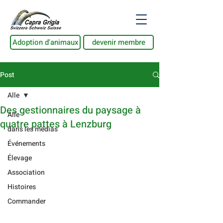
Adoption d'animaux
devenir membre
Post
Alle
Des gestionnaires du paysage à
Alle
quatre pattes à Lenzburg
dans les médias
Événements
Élevage
Association
Histoires
Commander