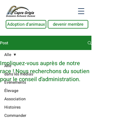
Adoption d'animaux
devenir membre
Post
Alle
Impliquez-vous auprès de notre
Alle
race ! Nous recherchons du soutien
dans les médias
pour le conseil d'administration.
Événements
Élevage
Association
Histoires
Commander