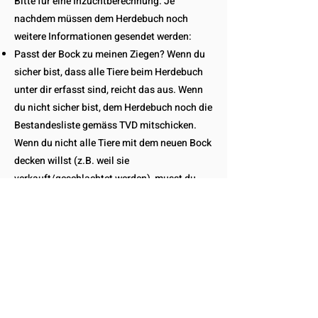
Bitte für eine Inzuchtberechnung. Je
nachdem müssen dem Herdebuch noch
weitere Informationen gesendet werden:
Passt der Bock zu meinen Ziegen? Wenn du
sicher bist, dass alle Tiere beim Herdebuch
unter dir erfasst sind, reicht das aus. Wenn
du nicht sicher bist, dem Herdebuch noch die
Bestandesliste gemäss TVD mitschicken.
Wenn du nicht alle Tiere mit dem neuen Bock
decken willst (z.B. weil sie
verkauft/geschlachtet werden), musst du
dies dem Herdebuch ebenfalls mitteilen.
Passt der Bock zu den Ziegen von mir und
von Züchter A und B: da müssen dem
Herdebuch für alle drei Betriebe die gleichen
Angaben gesendet werden, wie wenn der
Bock nur für die eigenen Ziegen gesucht