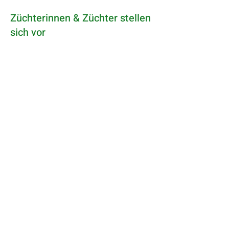
Züchterinnen & Züchter stellen
sich vor
Stellt euch vor, zeigt eure Ziegen und
Böcke, die Stallungen, die
Arbeitsweise und erzählt, was euren
Hof besonders macht.
Teilt Erfahrungen, schöne Momente,
Herausforderungen und Geschichten
aus dem Alltag mit den Tieren. Auch
Produkte aus der eigenen Haltung und
deren Herkunft interessieren – wo sie
erhältlich sind, wie sie entstehen und
welche Werte dahinterstehen.