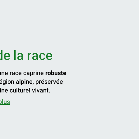
de la race
une race caprine
robuste
 région alpine, préservée
e culturel vivant.
plus