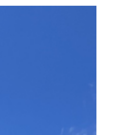
jusqu’à l’estivage et la période de rut à la fin de
l’été, chaque mois apporte ses propres tâches et
observ Die Ziegen sind nicht nur robuste Begleiter
im alpinen Gelände, sondern auch Teil eines fein
abgestimmten Zyklus: Gesundheitskontrollen,
Geburtsmeldungen, Gewichtserfassungen und die
Pflege der Stallungen und Zäune gehören ebenso
dazu wie die sorgfältige Dokumentatio