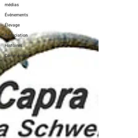
médias
Événements
Élevage
Association
Histoires
Commander