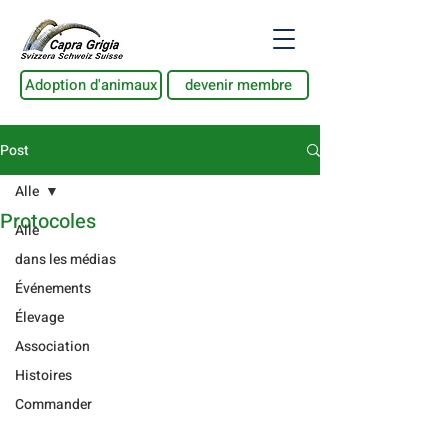
Adoption d'animaux
devenir membre
Post
Alle
Protocoles
Alle
dans les médias
Événements
Élevage
Association
Histoires
Commander