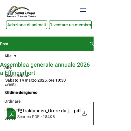
Adozione di animali
Diventare un membro
Post
Alle
Assemblea generale annuale 2026
Alle
a Effingerhort
Associazione
Sabato 14 marzo 2025, ore 10:30
Eventi
Ordine del giorno
Allevamento
Ordinare
nei media
1_Traktanden_Ordre du jour_Ordine del giorno_20260
.pdf
Scarica PDF • 184KB
Storie