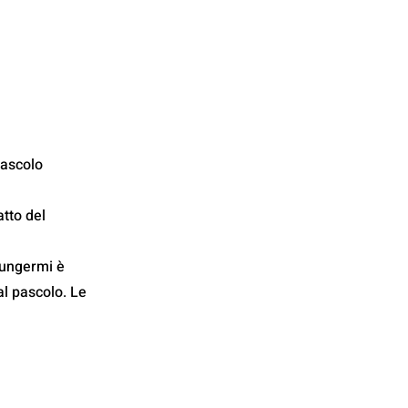
pascolo
atto del
iungermi è 
al pascolo. Le