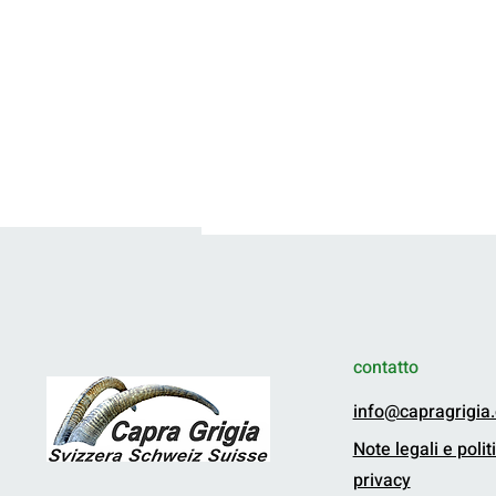
contatto
info@capragrigia
Assemblea generale annuale
Note legali e polit
2026 a Effingerhort
privacy