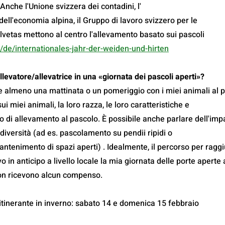
Anche l'Unione svizzera dei contadini, l'
ell'economia alpina, il Gruppo di lavoro svizzero per le
vetas mettono al centro l'allevamento basato sui pascoli
/de/internationales-jahr-der-weiden-und-hirten
evatore/allevatrice in una «giornata dei pascoli aperti»?
e almeno una mattinata o un pomeriggio con i miei animali al 
ui miei animali, la loro razza, le loro caratteristiche e
ipo di allevamento al pascolo. È possibile anche parlare dell'imp
iversità (ad es. pascolamento su pendii ripidi o
 mantenimento di spazi aperti) . Idealmente, il percorso per ragg
 in anticipo a livello locale la mia giornata delle porte aperte 
non ricevono alcun compenso.
itinerante in inverno: sabato 14 e domenica 15 febbraio