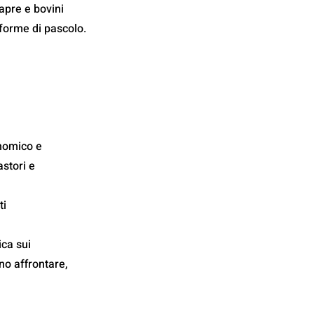
apre e bovini
 forme di pascolo.
onomico e 
astori e
ti
ica sui
ono affrontare,