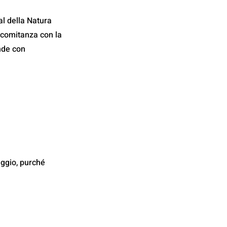
l della Natura 
comitanza con la 
nde con 
eggio, purché